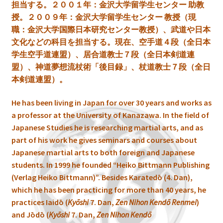
担当する。２００１
年：金沢大学留学生センター 助教
授。２００９
年：金沢大学留学生センター 教授（現
職：金沢大学国際日本研究センター教授）、武道や日本
文化などの科目を担当する。現在、空手道４段（全日本
学生空手道連盟）、居合道教士７段（全日本剣道連
盟）、
神道夢想流杖術「後目録」、
杖道教士７段（全日
本剣道連盟
）。
He has been living in Japan for over 30 years and works as
a professor at the University of Kanazawa. In the field of
Japanese Studies he is researching martial arts, and as
part of his work he gives seminars and courses about
Japanese martial arts to both foreign and Japanese
students. In 1999 he founded “Heiko Bittmann Publishing
(Verlag Heiko Bittmann)”. Besides Karatedō (4. Dan),
which he has been practicing for more than 40 years, he
practices Iaidō (
Kyōshi
7. Dan,
Zen Nihon Kendō Renmei
)
and Jōdō (
Kyōshi
7. Dan,
Zen Nihon Kendō