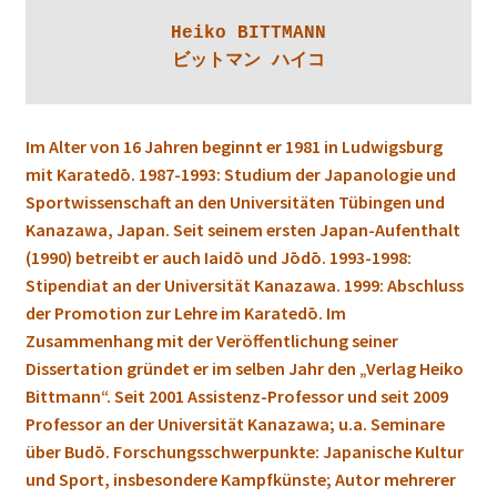
Heiko BITTMANN

ビットマン ハイコ
Im Alter von 16 Jahren beginnt er 1981 in Ludwigsburg
mit Karatedō. 1987-1993:
Studium der Japanologie und
Sportwissenschaft an den Universitäten Tübingen und
Kanazawa, Japan. Seit seinem ersten Japan-Aufenthalt
(1990) betreibt er auch Iaidō und Jōdō.
1993-1998:
Stipendiat an der Universität Kanazawa. 1999: Abschluss
der Promotion zur Lehre im Karatedō. Im
Zusammenhang mit der Veröffentlichung seiner
Dissertation gründet er im selben Jahr den „Verlag Heiko
Bittmann“. Seit 2001 Assistenz-Professor und seit 2009
Professor an der Universität Kanazawa; u.a. Seminare
über Budō. Forschungsschwerpunkte: Japanische Kultur
und Sport, insbesondere Kampfkünste; Autor mehrerer