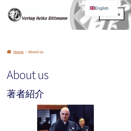
English
Skip
Skip
Menu
German
to
to
navigation
content
Home
About us
Home
About us
Expand
Shopping Cart
child
About us
menu
My Account
Expand
著者紹介
Contact us
child
menu