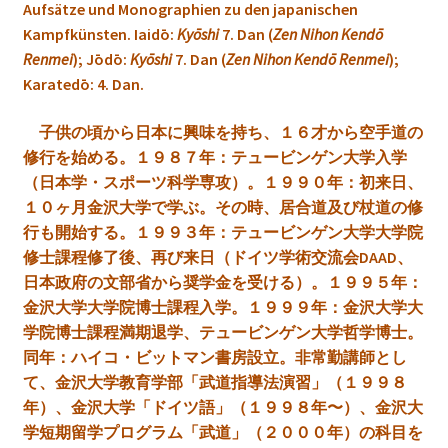
Aufsätze und Monographien zu den japanischen
Kampfkünsten. Iaidō:
Kyōshi
7. Dan (
Zen Nihon Kendō
Renmei
); Jōdō:
Kyōshi
7. Dan (
Zen Nihon Kendō Renmei
);
Karatedō: 4. Dan.
子供の頃から日本に興味を持ち、１６才から空手道の
修行を始める。
１９８７年：テュービンゲン大学入学
（日本学・スポーツ科学専攻）。
１９９０年：初来日、
１０ヶ月金沢大学で学ぶ。その時、居合道及び杖道の修
行も開始する。
１９９３年：テュービンゲン大学大学院
修士課程修了後、再び来日（ドイツ学術交流会DAAD、
日本政府の文部省から奨学金を受ける）。１９９５
年：
金沢大学大学院博士課程入学。
１９９９
年：金沢大学大
学院博士課程満期退学、テュービンゲン大学哲学博士。
同年：ハイコ・ビットマン書房設立。非常勤講師とし
て、金沢大学教育学部「武道指導法演習」（１９９８
年）、金沢大学「ドイツ語」（１９９８年〜）、
金沢大
学短期留学プログラム「武道」（２０００年）の科目を