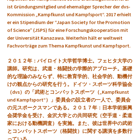
ist Gründungsmitglied und ehemaliger Sprecher der dvs-
Kommission „Kampfkunst und Kampfsport“. 2017 erhielt
er ein Stipendium der “Japan Society for the Promotion
of Science” (JSPS) für eine Forschungskooperation mit
der Universität Kanazawa. Weiterhin hält er weltweit
Fachvorträge zum Thema Kampfkunst und Kampfsport.
２０１２年：バイロイト大学哲学博士。フェヒタ大学の
講師。
研究は、
武道・格闘技の学際的アプローチ。基礎
的な理論のみならず、特に教育学的、社会学的、動機付
けの観点からの研究を行う。
ドイツ・スポーツ科学協会
（dvs）の「
武術とコンバットスポーツ（„Kampfkunst
und Kampfsport“）
」委員会の設立者の一人で、委員会
の元スポークスマンである。２０１７年：
日本学術振興
会奨学金を受け、金沢大学との共同研究（空手道・柔道
家における
動機調査）を実施。また、彼は世界中の武術
とコンバットスポーツ（格闘技）に関する講演を多数行
っている。