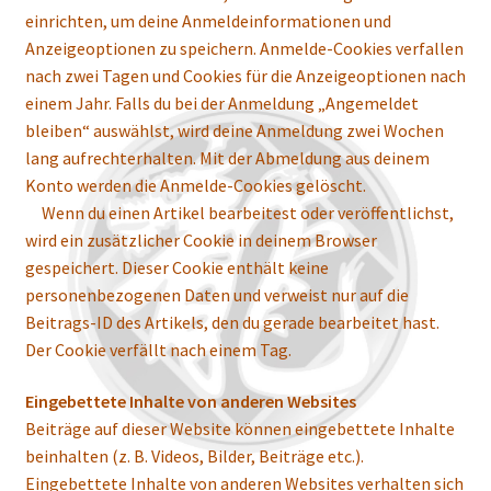
einrichten, um deine Anmeldeinformationen und
Anzeigeoptionen zu speichern. Anmelde-Cookies verfallen
nach zwei Tagen und Cookies für die Anzeigeoptionen nach
einem Jahr. Falls du bei der Anmeldung „Angemeldet
bleiben“ auswählst, wird deine Anmeldung zwei Wochen
lang aufrechterhalten. Mit der Abmeldung aus deinem
Konto werden die Anmelde-Cookies gelöscht.
Wenn du einen Artikel bearbeitest oder veröffentlichst,
wird ein zusätzlicher Cookie in deinem Browser
gespeichert. Dieser Cookie enthält keine
personenbezogenen Daten und verweist nur auf die
Beitrags-ID des Artikels, den du gerade bearbeitet hast.
Der Cookie verfällt nach einem Tag.
Eingebettete Inhalte von anderen Websites
Beiträge auf dieser Website können eingebettete Inhalte
beinhalten (z. B. Videos, Bilder, Beiträge etc.).
Eingebettete Inhalte von anderen Websites verhalten sich