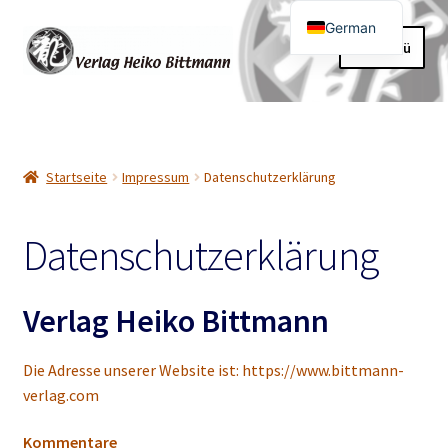
German
Zur
Zum
Menü
English
Navigation
Inhalt
springen
springen
Home
Über uns
Startseite
Impressum
Datenschutzerklärung
Unterm
Warenkorb
öffnen
Datenschutzerklärung
Mein Konto
Unterm
Verlag Heiko Bittmann
Impressum
öffnen
Allgemeine Geschäftsbedingungen
Die Adresse unserer Website ist: https://www.bittmann-
verlag.com
Datenschutzerklärung
Kommentare